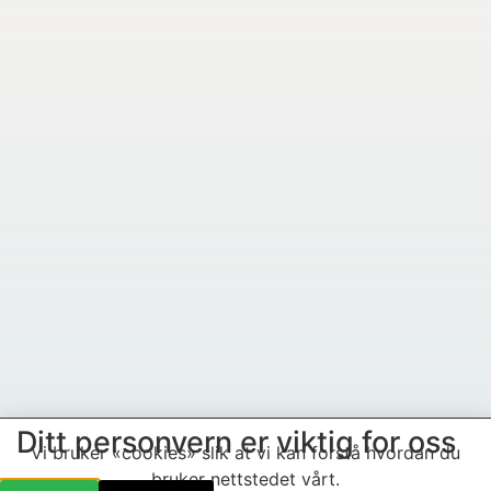
Ditt personvern er viktig for oss
Vi bruker «cookies» slik at vi kan forstå hvordan du
bruker nettstedet vårt.