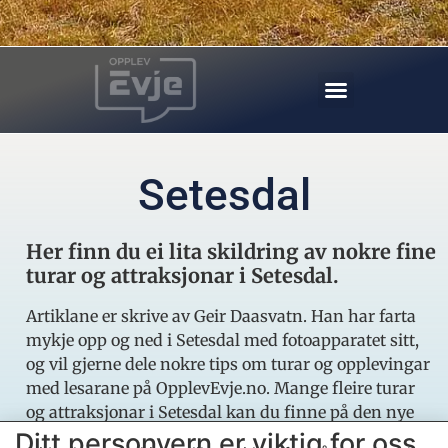
Setesdal
Her finn du ei lita skildring av nokre fine
turar og attraksjonar i Setesdal.
Artiklane er skrive av Geir Daasvatn. Han har farta
mykje opp og ned i Setesdal med fotoapparatet sitt,
og vil gjerne dele nokre tips om turar og opplevingar
med lesarane på OpplevEvje.no. Mange fleire turar
og attraksjonar i Setesdal kan du finne på den nye
Setesdalssida hans.
Ditt personvern er viktig for oss