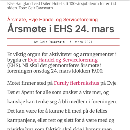
Else Haugland ved Dølen Hotel sitt 100-årsjubileum for en tid
siden. Foto: Geir Daasvatn
Årsmøte
,
Evje Handel og Serviceforening
Årsmøte i EHS 24. mars
Av
Geir Daasvatn
-
8. mars 2021
Et viktig organ for aktiviteter og arrangementer i
bygda er
Evje Handel og Serviceforening
(EHS).
Nå skal det gjennomføres årsmøte i
foreningen onsdag 24. mars klokken 19.00.
Møtet finner sted på
Furuly flerbrukshus
på Evje.
Det er åpent for alle som ønsker å vite mer, og
kanskje kan tenke seg å bli medlem i foreningen.
Det kan være for å kunne bli med på de felles
kampanjene, eller rett og slett for å være med og
påvirke hva som faktisk skal skje i kommunen.