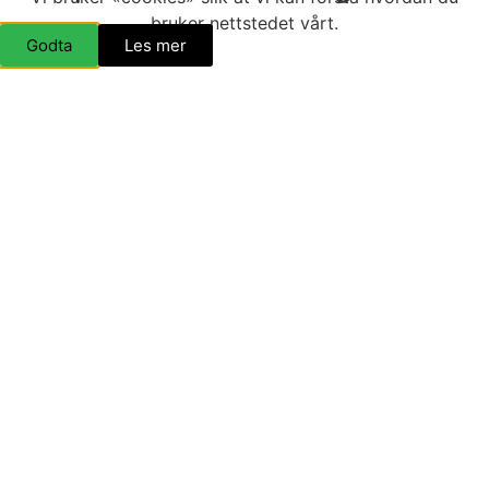
bruker nettstedet vårt.
forhånd, er det som regel alltid tid til litt småprat
Godta
Les mer
om stort og smått også.
Vi gleder oss veldig til å følge arbeidet til Evje
Handel og Serviceforening videre, og kommer
garantert tilbake med mye mer fra foreningen og
deres medlemmer i tiden som kommer.
Del "Årsmøte i Evje Handel og Serviceforening"
SIST OPPDATERT 4. JULI 2023
21:53