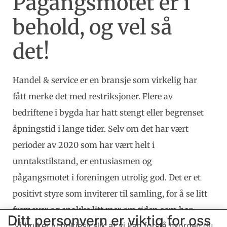
Pågangsmotet er i
behold, og vel så
det!
Handel & service er en bransje som virkelig har
fått merke det med restriksjoner. Flere av
bedriftene i bygda har hatt stengt eller begrenset
åpningstid i lange tider. Selv om det har vært
perioder av 2020 som har vært helt i
unntakstilstand, er entusiasmen og
pågangsmotet i foreningen utrolig god. Det er et
positivt styre som inviterer til samling, for å se litt
fremover og snakke litt mer om tiden som har
Ditt personvern er viktig for oss
Vi bruker «cookies» slik at vi kan forstå hvordan du
vært. Selv om agendaen for et årsmøte er satt på