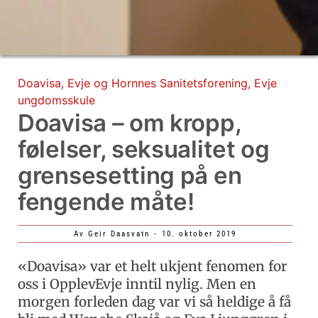
Doavisa
,
Evje og Hornnes Sanitetsforening
,
Evje
ungdomsskule
Doavisa – om kropp,
følelser, seksualitet og
grensesetting på en
fengende måte!
Av
Geir Daasvatn
-
10. oktober 2019
«Doavisa» var et helt ukjent fenomen for
oss i OpplevEvje inntil nylig. Men en
morgen forleden dag var vi så heldige å få