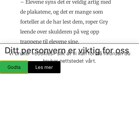
– Elevene syns det er veldig artig med
de plakatene, og det er mange som
forteller at de har lest dem, roper Gry
leende over skulderen på veg opp
trappene til elevene sine.
Ditt personvern er viktig for oss
Vi bruker «cookies» slik at vi kan forstå hvordan du
Ønsker mer kontakt med
bruker nettstedet vårt.
ungdommen
Godta
Les mer
For mange er kanskje Sanitetsforeningen mest
kjent for salg av fastelavensris, basarer og andre
slike litt «voksne» greier. Kort sagt ikke de mest
ungdommelige aktivitetene. Men Wenche og Eva
er veldig tydelige på at de ønsker å komme i bedre
kontakt og dialog med ungdommen i bygda.