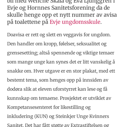
bli med Wenche Skaiå og Eva Ljunggren i
Evje og Hornnes Sanitetsforening da de
skulle henge opp et nytt nummer av avisa
på toalettene på
Evje ungdomsskule
.
Doavisa er rett og slett en veggavis for ungdom.
Den handler om kropp, følelser, seksualitet og
grensesetting; altså spennende og viktige temaer
som mange unge kan synes det er litt vanskelig å
snakke om. Hver utgave er en stor plakat, med ett
bestemt tema, som henges opp på innsiden av
dodøra slik at eleven uforstyrret kan lese og få
kunnskap om temaene. Prosjektet er utviklet av
Kompetansesenteret for likestilling og
inkludering (KUN) og Steinkjer Unge Kvinners
Sanitet. Det har fått støtte av Extrastiftelsen og