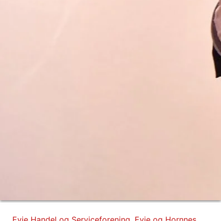
Evje Handel og Serviceforening
,
Evje og Hornnes