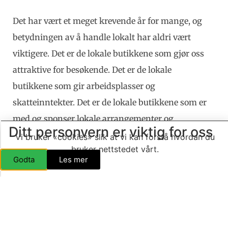
Det har vært et meget krevende år for mange, og
betydningen av å handle lokalt har aldri vært
viktigere. Det er de lokale butikkene som gjør oss
attraktive for besøkende. Det er de lokale
butikkene som gir arbeidsplasser og
skatteinntekter. Det er de lokale butikkene som er
med og sponser lokale arrangementer og
Ditt personvern er viktig for oss
aktiviteter. Ikke minst er det de lokale butikkene
Vi bruker «cookies» slik at vi kan forstå hvordan du
bruker nettstedet vårt.
som er med på å gi arbeidsplasser til våre unge
Godta
Les mer
håpefulle som skal ut i arbeidslivet for første
gang. Vi kunne ramset opp så mye mer, men
summen av hvor viktige de lokale forretningene
er kan ikke overdrives! Derfor oppfordrer vi alle