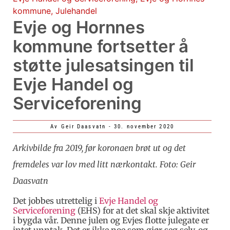
kommune
,
Julehandel
Evje og Hornnes
kommune fortsetter å
støtte julesatsingen til
Evje Handel og
Serviceforening
Av
Geir Daasvatn
-
30. november 2020
Arkivbilde fra 2019, før koronaen brøt ut og det
fremdeles var lov med litt nærkontakt. Foto: Geir
Daasvatn
Det jobbes utrettelig i
Evje Handel og
Serviceforening
(EHS) for at det skal skje aktivitet
i bygda vår. Denne julen og Evjes flotte julegate er