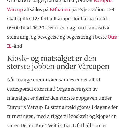
Om bare to dager, lørdag 5. mai, braker
Europris
Vårcup
altså løs på
EHbanen
på Evje stadion. Det
skal spilles 123 fotballkamper for barna fra kl.
09:00 til kl. 16:20. Det er en dag med fantastisk
stemning, og bevegelse og begeistring i beste
Otra
IL
-ånd.
Kiosk- og matsalget er den
største jobben under Vårcupen
Når mange mennesker samles er det alltid
etterspørsel etter mat! Organiseringen av
matsalget er derfor den største oppgaven under
Europris Vårcup. Et stort arbeid gjøres i dagene før
turneringen, med å rigge til kiosktelt og kjøpe inn
varer. Det er Tore Tveit i Otra IL fotball som er