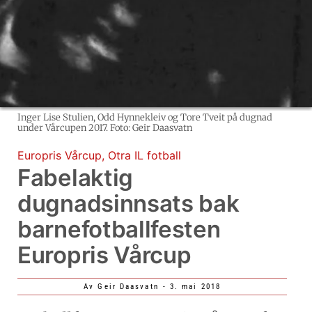
Inger Lise Stulien, Odd Hynnekleiv og Tore Tveit på dugnad
under Vårcupen 2017. Foto: Geir Daasvatn
Europris Vårcup
,
Otra IL fotball
Fabelaktig
dugnadsinnsats bak
barnefotballfesten
Europris Vårcup
Av
Geir Daasvatn
-
3. mai 2018