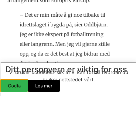
arrangement som Europris Vårcup.
– Det er min måte å gi noe tilbake til
idrettslaget i bygda på, sier Oddbjørn.
Jeg er ikke ekspert på fotballtrening
eller langrenn. Men jeg vil gjerne stille
opp, og da er det best at jeg bidrar med
det jeg kan best!
Ditt personvern er viktig for oss
Vi bruker «cookies» slik at vi kan forstå hvordan du
Premiering og fotografering
bruker nettstedet vårt.
Godta
Les mer
En stor og viktig del av opplevelsen til barna er
premieutdelingen og lagfotograferingen rett etter
at lagets siste kamp er spilt. Også her må et
apparat – bokstavlig talt – være på plass for å få
gjennomført disse oppgavene på en god måte. 3-5