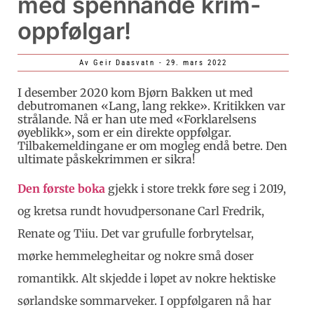
med spennande krim-
oppfølgar!
Av
Geir Daasvatn
-
29. mars 2022
I desember 2020 kom Bjørn Bakken ut med
debutromanen «Lang, lang rekke». Kritikken var
strålande. Nå er han ute med «Forklarelsens
øyeblikk», som er ein direkte oppfølgar.
Tilbakemeldingane er om mogleg endå betre. Den
ultimate påskekrimmen er sikra!
Den første boka
gjekk i store trekk føre seg i 2019,
og kretsa rundt hovudpersonane Carl Fredrik,
Renate og Tiiu. Det var grufulle forbrytelsar,
mørke hemmelegheitar og nokre små doser
romantikk. Alt skjedde i løpet av nokre hektiske
sørlandske sommarveker. I oppfølgaren nå har