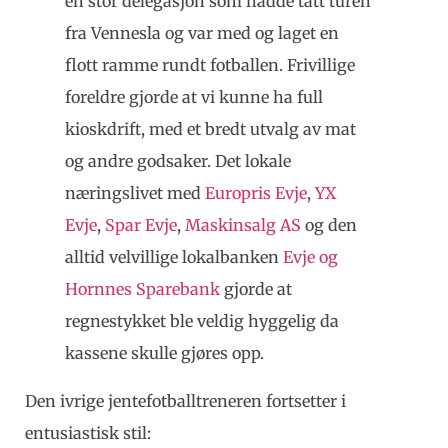
en stor delegasjon som hadde tatt turen
fra Vennesla og var med og laget en
flott ramme rundt fotballen. Frivillige
foreldre gjorde at vi kunne ha full
kioskdrift, med et bredt utvalg av mat
og andre godsaker. Det lokale
næringslivet med
Europris Evje
,
YX
Evje
,
Spar Evje
,
Maskinsalg AS
og den
alltid velvillige lokalbanken
Evje og
Hornnes Sparebank
gjorde at
regnestykket ble veldig hyggelig da
kassene skulle gjøres opp.
Den ivrige jentefotballtreneren fortsetter i
entusiastisk stil: