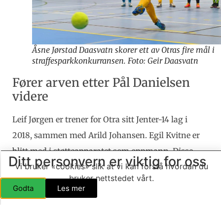
Åsne Jørstad Daasvatn skorer ett av Otras fire mål i
straffesparkkonkurransen. Foto: Geir Daasvatn
Fører arven etter Pål Danielsen
videre
Leif Jørgen er trener for Otra sitt Jenter-14 lag i
2018, sammen med Arild Johansen. Egil Kvitne er
blitt med i støtteapparatet som oppmann. Disse
Ditt personvern er viktig for oss
Vi bruker «cookies» slik at vi kan forstå hvordan du
tre har overtatt etter Tore Tveit, som hadde
bruker nettstedet vårt.
ansvaret for jentene i 2017. Før det, helt fra jentene
Godta
Les mer
begynte med fotball da de var bitte små, var det
Pål Danielsen som fulgte dem i tykt og tynt i