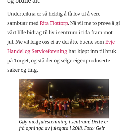
og ordne alt.
Underteikna er så heldig å få lov til å vere
sambuar med
Rita Flottorp
. Nå vil me to prøve å gi
vårt lille bidrag til liv i sentrum i tida fram mot
jul. Me vil leige oss ei av dei åtte buene som
Evje
Handel og Serviceforening
har kjøpt inn til bruk
på Torget, og stå der og selge eigenproduserte
saker og ting.
Gøy med julestemning i sentrum! Dette er
frå opninga av julegata i 2018. Foto: Geir