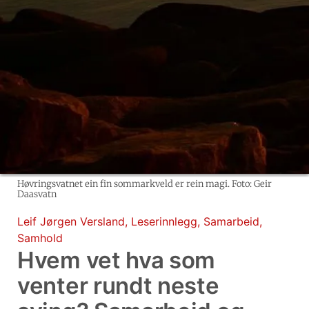
Høvringsvatnet ein fin sommarkveld er rein magi. Foto: Geir
Daasvatn
Leif Jørgen Versland
,
Leserinnlegg
,
Samarbeid
,
Samhold
Hvem vet hva som
venter rundt neste