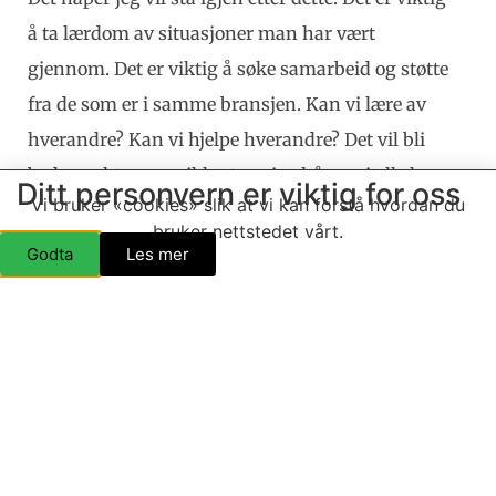
å ta lærdom av situasjoner man har vært
gjennom. Det er viktig å søke samarbeid og støtte
fra de som er i samme bransjen. Kan vi lære av
hverandre? Kan vi hjelpe hverandre? Det vil bli
bedre, sakte men sikkert, og jeg håper vi alle lærer
Ditt personvern er viktig for oss
Vi bruker «cookies» slik at vi kan forstå hvordan du
noe av dette.
bruker nettstedet vårt.
Godta
Les mer
Når jeg skriver «samhold og samarbeid», tenker
jeg ikke bare forretninger og butikker. Det er
mange prosjekter og idéer på tvers av
kommunegrensene, som hadde blitt så mye bedre
om vi bare snakker sammen, er nysgjerrige på
hverandre, vil lære av hverandre. – Det vil gjøre
oss bedre rustet for å takle nye utfordringer, for