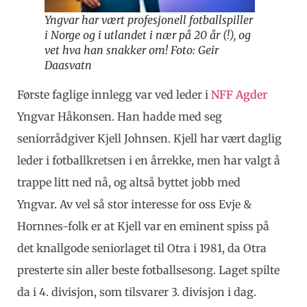
Yngvar har vært profesjonell fotballspiller
i Norge og i utlandet i nær på 20 år (!), og
vet hva han snakker om! Foto: Geir
Daasvatn
Første faglige innlegg var ved leder i
NFF Agder
Yngvar Håkonsen. Han hadde med seg
seniorrådgiver Kjell Johnsen. Kjell har vært daglig
leder i fotballkretsen i en årrekke, men har valgt å
trappe litt ned nå, og altså byttet jobb med
Yngvar. Av vel så stor interesse for oss Evje &
Hornnes-folk er at Kjell var en eminent spiss på
det knallgode seniorlaget til Otra i 1981, da Otra
presterte sin aller beste fotballsesong. Laget spilte
da i 4. divisjon, som tilsvarer 3. divisjon i dag.