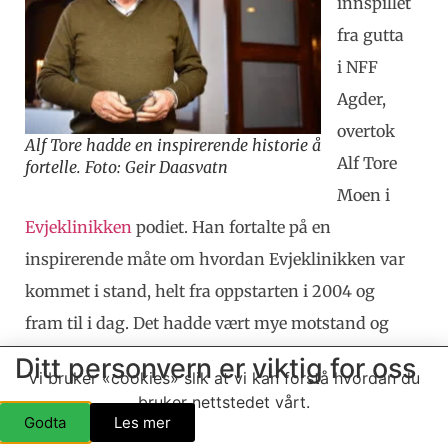
innspillet
fra gutta
i NFF
Agder,
overtok
Alf Tore hadde en inspirerende historie å
Alf Tore
fortelle. Foto: Geir Daasvatn
Moen i
Evjeklinikken
podiet. Han fortalte på en
inspirerende måte om hvordan Evjeklinikken var
kommet i stand, helt fra oppstarten i 2004 og
fram til i dag. Det hadde vært mye motstand og
heller liten tro på prosjektet i begynnelsen. Selv
Ditt personvern er viktig for oss
Vi bruker «cookies» slik at vi kan forstå hvordan du
hadde de trodd sterkt på idéen, men mange i
bruker nettstedet vårt.
omgivelsene var skeptiske. Med Evje
Godta
Les mer