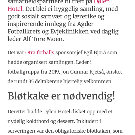
samarbeidspartnere til treff på
Dølen
Hotel
. Det blei ei hyggelig samling, med
godt sosialt samvær og lærerike og
inspirerende innlegg fra Agder
Fotballkrets og Evjeklinikken ved daglig
leder Alf Tore Moen.
Det var
Otra fotballs
sponsorsjef Egil Bjorå som
hadde organisert samlingen. Leder i
fotballgruppa fra 2019, Jon Gunnar Kjetså, ønsket
de rundt 35 deltakerene hjertelig velkommen.
Bløtkake er nødvendig!
Deretter hadde Dølen Hotel disket opp med et
nydelig koldtbord og dessert. Inkludert i
serveringen var den obligatoriske bløtkaken, som