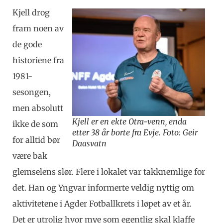
Kjell drog
fram noen av
de gode
historiene fra
1981-
sesongen,
men absolutt
Kjell er en ekte Otra-venn, enda
ikke de som
etter 38 år borte fra Evje. Foto: Geir
for alltid bør
Daasvatn
være bak
glemselens slør. Flere i lokalet var takknemlige for
det. Han og Yngvar informerte veldig nyttig om
aktivitetene i Agder Fotballkrets i løpet av et år.
Det er utrolig hvor mye som egentlig skal klaffe