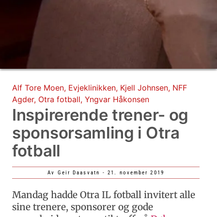
Alf Tore Moen
,
Evjeklinikken
,
Kjell Johnsen
,
NFF
Agder
,
Otra fotball
,
Yngvar Håkonsen
Inspirerende trener- og
sponsorsamling i Otra
fotball
Av
Geir Daasvatn
-
21. november 2019
Mandag hadde Otra IL fotball invitert alle
sine trenere, sponsorer og gode