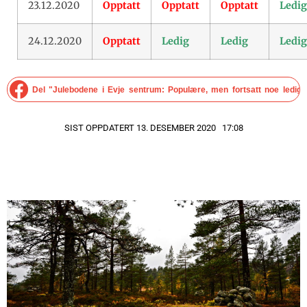
23.12.2020
Opptatt
Opptatt
Opptatt
Ledig
24.12.2020
Opptatt
Ledig
Ledig
Ledig
Del "Julebodene i Evje sentrum: Populære, men fortsatt noe ledig!
SIST OPPDATERT 13. DESEMBER 2020
17:08