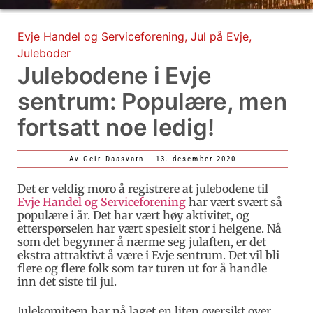
Evje Handel og Serviceforening
,
Jul på Evje
,
Juleboder
Julebodene i Evje
sentrum: Populære, men
fortsatt noe ledig!
Av
Geir Daasvatn
-
13. desember 2020
Det er veldig moro å registrere at julebodene til
Evje Handel og Serviceforening
har vært svært så
populære i år. Det har vært høy aktivitet, og
etterspørselen har vært spesielt stor i helgene. Nå
som det begynner å nærme seg julaften, er det
ekstra attraktivt å være i Evje sentrum. Det vil bli
flere og flere folk som tar turen ut for å handle
inn det siste til jul.
Julekomiteen har nå laget en liten oversikt over