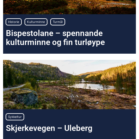
,
,
Historie
Kulturminne
Turmål
Bispestolane – spennande
kulturminne og fin turløype
Sykkeltur
Skjerkevegen – Uleberg