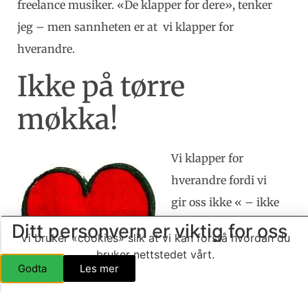
freelance musiker. «De klapper for dere», tenker
jeg – men sannheten er at vi klapper for
hverandre.
Ikke på tørre
møkka!
Vi klapper for
hverandre fordi vi
gir oss ikke « – ikke
på tørre møkka!»
Ditt personvern er viktig for oss
Vi bruker «cookies» slik at vi kan forstå hvordan du
som mamma brukte
bruker nettstedet vårt.
å si. Og det skal vi
Godta
Les mer
jammen ikke gjøre