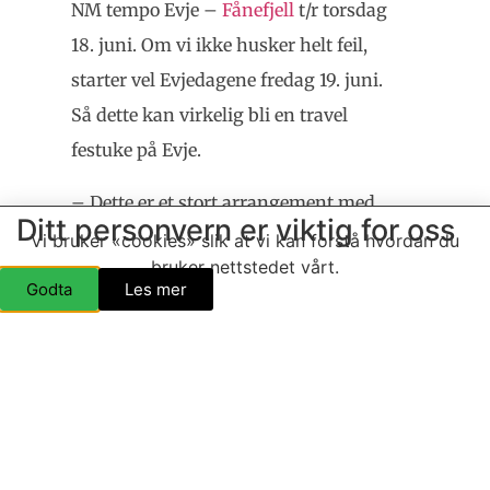
NM tempo Evje –
Fånefjell
t/r torsdag
18. juni. Om vi ikke husker helt feil,
starter vel Evjedagene fredag 19. juni.
Så dette kan virkelig bli en travel
festuke på Evje.
– Dette er et stort arrangement med
Ditt personvern er viktig for oss
mange muligheter. Her håper jeg gode
Vi bruker «cookies» slik at vi kan forstå hvordan du
bruker nettstedet vårt.
krefter kan dra sammen, for å virkelig
Godta
Les mer
smelle til og skape liv og røre. Jeg
reflekterte over hvilke muligheter dette
gir. Løypa er lang og oppover Setesdal,
den viser frem mangfold og natur, og
løpet gjør at de stenger veiene. Det gjør
at mange vil legge et ekstra langt stopp