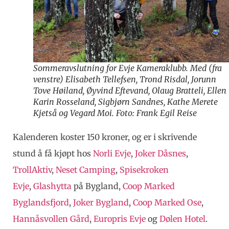
Sommeravslutning for Evje Kameraklubb. Med (fra
venstre) Elisabeth Tellefsen, Trond Risdal, Jorunn
Tove Høiland, Øyvind Eftevand, Olaug Bratteli, Ellen
Karin Rosseland, Sigbjørn Sandnes, Kathe Merete
Kjetså og Vegard Moi. Foto: Frank Egil Reise
Kalenderen koster 150 kroner, og er i skrivende
stund å få kjøpt hos
Norli Evje
,
Joker Dåsnes
,
TrollAktiv
,
Neset Camping
,
Spisekroken
Evje
,
Glashytta
på Bygland,
Coop Marked
Byglandsfjord
,
Joker Bygland
,
Coop Marked Ose
,
Hannåsvollen Gård
,
Europris Evje
og
Dølen Hotel
.