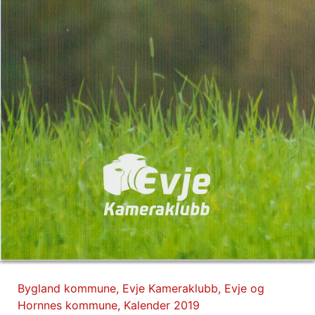
Bygland kommune
,
Evje Kameraklubb
,
Evje og
Hornnes kommune
,
Kalender 2019