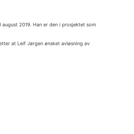
il august 2019. Han er den i prosjektet som
tter at Leif Jørgen ønsket avløsning av
 kort beskrivelse av bedriften. Det vil bli
kapet OpplevEvje AS som skal ta prosjektet