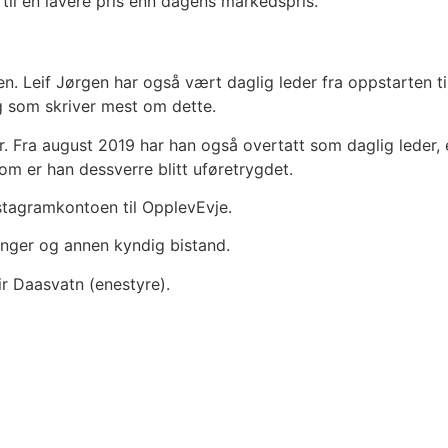
til en lavere pris enn dagens markedspris.
n. Leif Jørgen har også vært daglig leder fra oppstarten t
og som skriver mest om dette.
. Fra august 2019 har han også overtatt som daglig leder, e
dom er han dessverre blitt uføretrygdet.
stagramkontoen til OpplevEvje.
inger og annen kyndig bistand.
ir Daasvatn (enestyre).
 i bygda som ønsker en avtale med oss med navn, bilder og en
 mulig kvalitet fra lokalmiljøet. Vi har etablert aksjesels
for næringslivet i kommunen og regionen.