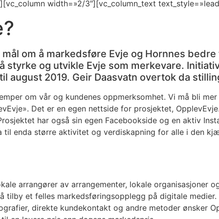
][vc_column width=»2/3″][vc_column_text text_style=»lead
e?
d mål om å markedsføre Evje og Hornnes bedre f
 styrke og utvikle Evje som merkevare. Initiati
til august 2019. Geir Daasvatn overtok da stilli
kjemper om vår og kundenes oppmerksomhet. Vi må bli mer s
levEvje». Det er en egen nettside for prosjektet, OpplevEvje.
rosjektet har også sin egen Facebookside og en aktiv Inst
til enda større aktivitet og verdiskapning for alle i den k
le arrangører av arrangementer, lokale organisasjoner og 
 tilby et felles markedsføringsopplegg på digitale medier. 
ografier, direkte kundekontakt og andre metoder ønsker Op