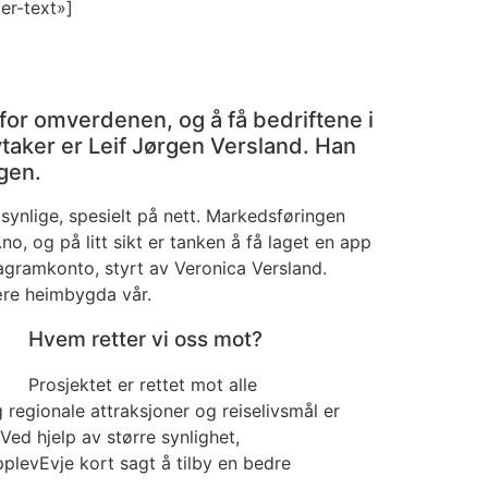
er-text»]
or omverdenen, og å få bedriftene i
vtaker er Leif Jørgen Versland. Han
ngen.
ynlige, spesielt på nett. Markedsføringen
no, og på litt sikt er tanken å få laget en app
agramkonto, styrt av Veronica Versland.
jære heimbygda vår.
Hvem retter vi oss mot?
Prosjektet er rettet mot alle
regionale attraksjoner og reiselivsmål er
Ved hjelp av større synlighet,
plevEvje kort sagt å tilby en bedre