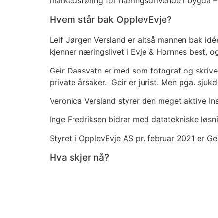
markedsføring for næringsdrivende i bygda – 
Hvem står bak OpplevEvje?
Leif Jørgen Versland er altså mannen bak idée
kjenner næringslivet i Evje & Hornnes best, 
Geir Daasvatn er med som fotograf og skriver
private årsaker. Geir er jurist. Men pga. sjuk
Veronica Versland styrer den meget aktive In
Inge Fredriksen bidrar med datatekniske løsn
Styret i OpplevEvje AS pr. februar 2021 er Ge
Hva skjer nå?
På nettsiden vil vi presentere alle bedriftene
produsert masse video- og fotostoff av høyest
videre, og – håper vi – bli et fast treffsted 