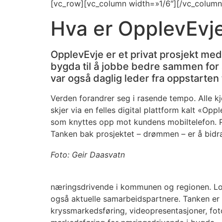
[vc_row][vc_column width=»1/6″][/vc_column
Hva er OpplevEvj
OpplevEvje er et privat prosjekt me
bygda til å jobbe bedre sammen for å
var også daglig leder fra oppstarten 
Verden forandrer seg i rasende tempo. Alle 
skjer via en felles digital plattform kalt «Opp
som knyttes opp mot kundens mobiltelefon. P
Tanken bak prosjektet – drømmen – er å bidra 
Foto: Geir Daasvatn
næringsdrivende i kommunen og regionen. Loka
også aktuelle samarbeidspartnere. Tanken er å
kryssmarkedsføring, videopresentasjoner, fot