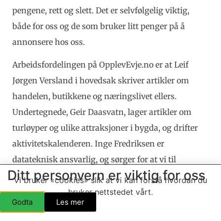
pengene, rett og slett. Det er selvfølgelig viktig,
både for oss og de som bruker litt penger på å
annonsere hos oss.
Arbeidsfordelingen på OpplevEvje.no er at Leif
Jørgen Versland i hovedsak skriver artikler om
handelen, butikkene og næringslivet ellers.
Undertegnede, Geir Daasvatn, lager artikler om
turløyper og ulike attraksjoner i bygda, og drifter
aktivitetskalenderen. Inge Fredriksen er
datateknisk ansvarlig, og sørger for at vi til
Ditt personvern er viktig for oss
enhver tid har en innbydende og funksjonell
Vi bruker «cookies» slik at vi kan forstå hvordan du
plattform å legge ut innholdet på.
bruker nettstedet vårt.
Godta
Les mer
Vi er glade for at pilene peker oppover, slik Leif