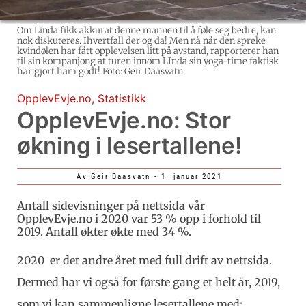
Om Linda fikk akkurat denne mannen til å føle seg bedre, kan
nok diskuteres. Ihvertfall der og da! Men nå når den spreke
kvindølen har fått opplevelsen litt på avstand, rapporterer han
til sin kompanjong at turen innom LInda sin yoga-time faktisk
har gjort ham godt! Foto: Geir Daasvatn
OpplevEvje.no
,
Statistikk
OpplevEvje.no: Stor
økning i lesertallene!
Av
Geir Daasvatn
-
1. januar 2021
Antall sidevisninger på nettsida vår
OpplevEvje.no i 2020 var 53 % opp i forhold til
2019. Antall økter økte med 34 %.
2020 er det andre året med full drift av nettsida.
Dermed har vi også for første gang et helt år, 2019,
som vi kan sammenligne lesertallene med: