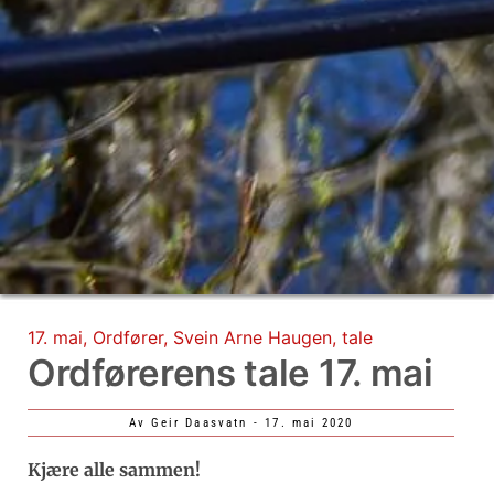
17. mai
,
Ordfører
,
Svein Arne Haugen
,
tale
Ordførerens tale 17. mai
Av
Geir Daasvatn
-
17. mai 2020
Kjære alle sammen!