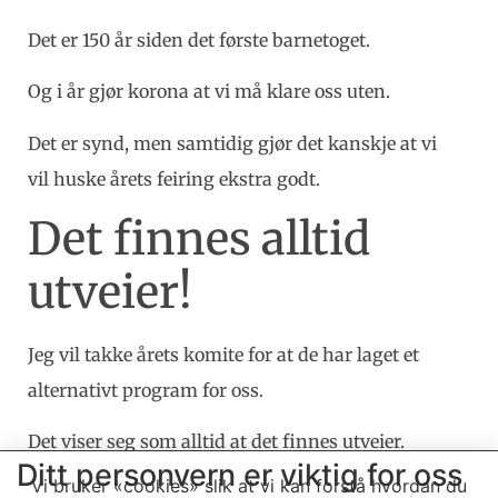
Det er 150 år siden det første barnetoget.
Og i år gjør korona at vi må klare oss uten.
Det er synd, men samtidig gjør det kanskje at vi
vil huske årets feiring ekstra godt.
Det finnes alltid
utveier!
Jeg vil takke årets komite for at de har laget et
alternativt program for oss.
Det viser seg som alltid at det finnes utveier.
Ditt personvern er viktig for oss
Vi bruker «cookies» slik at vi kan forstå hvordan du
Vi er i en tid der alle må tenke litt alternativt og