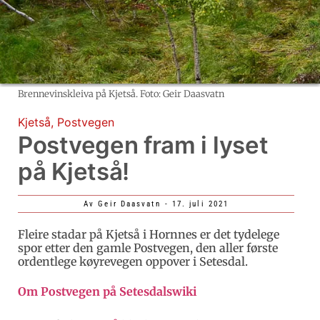
Brennevinskleiva på Kjetså. Foto: Geir Daasvatn
Kjetså
,
Postvegen
Postvegen fram i lyset
på Kjetså!
Av
Geir Daasvatn
-
17. juli 2021
Fleire stadar på Kjetså i Hornnes er det tydelege
spor etter den gamle Postvegen, den aller første
ordentlege køyrevegen oppover i Setesdal.
Om Postvegen på Setesdalswiki