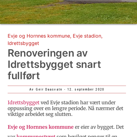
Evje og Hornnes kommune
,
Evje stadion
,
Idrettsbygget
Renoveringen av
Idrettsbygget snart
fullført
Av
Geir Daasvatn
-
12. september 2020
Idret
tsbygget
ved Evje stadion har vært under
oppussing over en lengre periode. Nå nærmer det
viktige arbeidet seg slutten.
Evje og Hornnes kommune
er eier av bygget. Det
var
kommunestyret
som bevilget penger til en