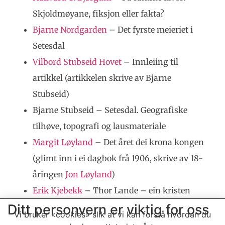
Skjoldmøyane, fiksjon eller fakta?
Bjarne Nordgarden
– Det fyrste meieriet i
Setesdal
Vilbord Stubseid Hovet
– Innleiing til
artikkel (artikkelen skrive av Bjarne
Stubseid)
Bjarne Stubseid – Setesdal. Geografiske
tilhøve, topografi og lausmateriale
Margit Løyland
– Det året dei krona kongen
(glimt inn i ei dagbok frå 1906, skrive av 18-
åringen
Jon Løyland
)
Erik Kjebekk
– Thor Lande – ein kristen
Ditt personvern er viktig for oss
heidersmann frå Grendi
Vi bruker «cookies» slik at vi kan forstå hvordan du
Annonsar – Takk til annonsørane våre!