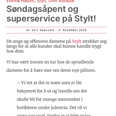
Edvina Hadzic
,
Stylt
,
Unni Abusdal
Søndagsåpent og
superservice på Stylt!
Av
Geir Daasvatn
-
3. desember 2020
De unge og offensive damene på
Stylt
strekker seg
langt for at alle kunder skal kunne handle trygt
hos dem.
Vi har vært innom en tur hos de sprudlende
damene for å høre mer om deres nye påfunn.
– Vi vet at det er noen som er litt
bekymret for å ut og handle om det
skulle bli for mange mennesker i
butikkene under julestria. Det vil vi
gjøre noe med. Derfor er vi blitt enige