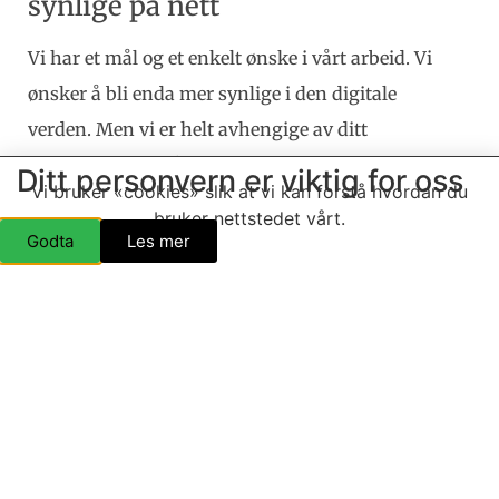
synlige på nett
Vi har et mål og et enkelt ønske i vårt arbeid. Vi
ønsker å bli enda mer synlige i den digitale
verden. Men vi er helt avhengige av ditt
engasjement for å lykkes. Vi vil videreformidle alt
Ditt personvern er viktig for oss
Vi bruker «cookies» slik at vi kan forstå hvordan du
som skjer på en felles plattform for å vise
bruker nettstedet vårt.
mangfold og styrke bygda sin identitet på nett.
Godta
Les mer
Slik det er i dag er det litt flaks og tilfeldigheter
som gjør om man finner ut hva som skjer på de
ulike arenaene.
Bruker du Facebook? Bruker du Instagram ?
BRUK OSS!
#opplevevje#