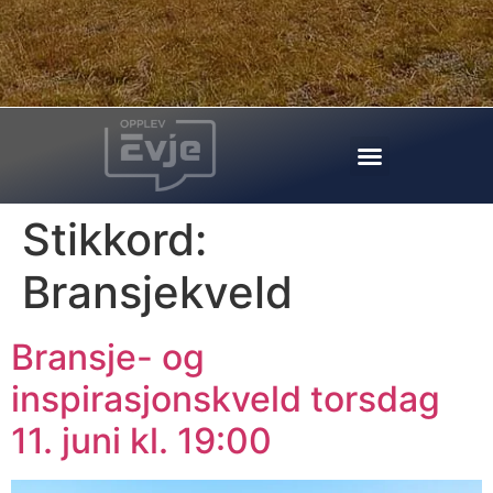
Stikkord:
Bransjekveld
Bransje- og
inspirasjonskveld torsdag
11. juni kl. 19:00