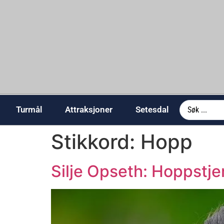
Turmål
Attraksjoner
Setesdal
Stikkord:
Hopp
Silje Opseth: Hoppstjer