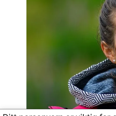
Silje Opseth (21), IL Holeværingen, har vært 