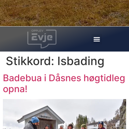
Stikkord:
Isbading
Badebua i Dåsnes høgtidleg
opna!