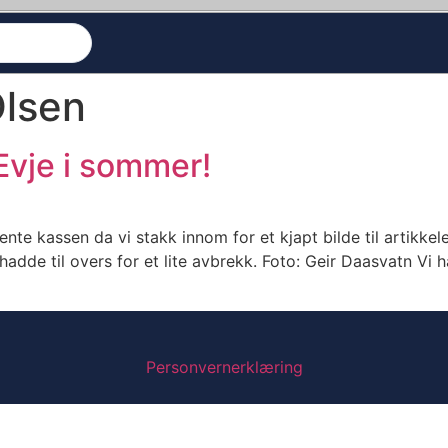
lsen
Evje i sommer!
nte kassen da vi stakk innom for et kjapt bilde til artikkel
adde til overs for et lite avbrekk. Foto: Geir Daasvatn V
Personvernerklæring