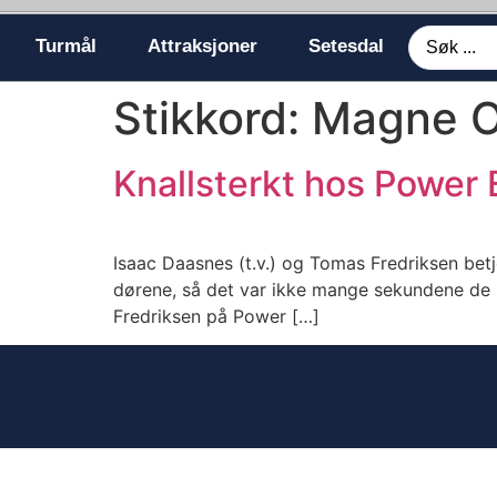
Turmål
Attraksjoner
Setesdal
Stikkord:
Magne O
Knallsterkt hos Power 
Isaac Daasnes (t.v.) og Tomas Fredriksen betje
dørene, så det var ikke mange sekundene de h
Fredriksen på Power […]