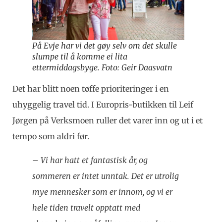
På Evje har vi det gøy selv om det skulle
slumpe til å komme ei lita
ettermiddagsbyge. Foto: Geir Daasvatn
Det har blitt noen tøffe prioriteringer i en
uhyggelig travel tid. I Europris-butikken til Leif
Jørgen på Verksmoen ruller det varer inn og ut i et
tempo som aldri før.
– Vi har hatt et fantastisk år, og
sommeren er intet unntak. Det er utrolig
mye mennesker som er innom, og vi er
hele tiden travelt opptatt med