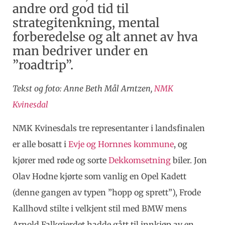
andre ord god tid til
strategitenkning, mental
forberedelse og alt annet av hva
man bedriver under en
”roadtrip”.
Tekst og foto: Anne Beth Mål Arntzen,
NMK
Kvinesdal
NMK Kvinesdals tre representanter i landsfinalen
er alle bosatt i
Evje og Hornnes kommune
, og
kjører med røde og sorte
Dekkomsetning
biler. Jon
Olav Hodne kjørte som vanlig en Opel Kadett
(denne gangen av typen ”hopp og sprett”), Frode
Kallhovd stilte i velkjent stil med BMW mens
Arnold Falkgjerdet hadde gått til innkjøp av en