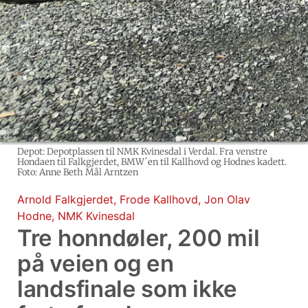
Depot: Depotplassen til NMK Kvinesdal i Verdal. Fra venstre
Hondaen til Falkgjerdet, BMW´en til Kallhovd og Hodnes kadett.
Foto: Anne Beth Mål Arntzen
Arnold Falkgjerdet
,
Frode Kallhovd
,
Jon Olav
Hodne
,
NMK Kvinesdal
Tre honndøler, 200 mil
på veien og en
landsfinale som ikke