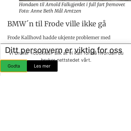
Hondaen til Arnold Falkgjerdet i full fart fremover.
Foto: Anne Beth Mål Arntzen
BMW´n til Frode ville ikke gå
Frode Kallhovd hadde ukjente problemer med
bilen gjennom så godt som hele løpet. Selv med
Ditt personvern er viktig for oss
Vi bruker «cookies» slik at vi kan forstå hvordan du
justeringer etter hver omgang, så gikk ikke BMW
bruker nettstedet vårt.
´n som den skulle. Kallhovd, som vanligvis er å
Godta
Les mer
skimte i øvre del av resultatlisten, begynte dagen
med en femteplass etterfulgt av to fjerdeplasser.
Dette resulterte i en 96. plass.