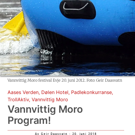
Vannvittig Moro festival Evje 20. juni 2012. Foto: Geir Daasvatn
Aases Verden
,
Dølen Hotel
,
Padlekonkurranse
,
TrollAktiv
,
Vannvittig Moro
Vannvittig Moro
Program!
Av
Geir Daasvatn
-
20. juni 2018