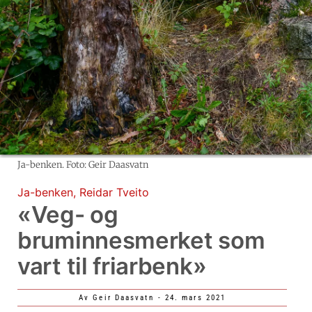
Ja-benken. Foto: Geir Daasvatn
Ja-benken
,
Reidar Tveito
«Veg- og
bruminnesmerket som
vart til friarbenk»
Av
Geir Daasvatn
-
24. mars 2021