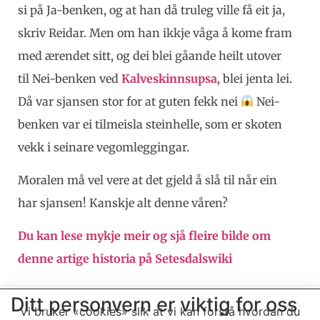
si på Ja-benken, og at han då truleg ville få eit ja,
skriv Reidar. Men om han ikkje våga å kome fram
med ærendet sitt, og dei blei gåande heilt utover
til Nei-benken ved
Kalveskinnsupsa
, blei jenta lei.
Då var sjansen stor for at guten fekk nei
Nei-
benken var ei tilmeisla steinhelle, som er skoten
vekk i seinare vegomleggingar.
Moralen må vel vere at det gjeld å slå til når ein
har sjansen! Kanskje alt denne våren?
Du kan lese mykje meir og sjå fleire bilde om
denne artige historia på Setesdalswiki
Ditt personvern er viktig for oss
Vi bruker «cookies» slik at vi kan forstå hvordan du