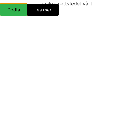
bruker nettstedet vårt.
Del "«Veg- og bruminnesmerket som vart til friarbenk»"
Godta
Les mer
SIST OPPDATERT 24. MARS 2021
13:26
,
Friluftsliv
Turmål
Hannåsfjellet