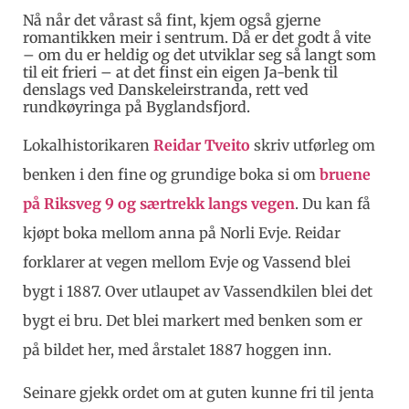
Nå når det vårast så fint, kjem også gjerne
romantikken meir i sentrum. Då er det godt å vite
– om du er heldig og det utviklar seg så langt som
til eit frieri – at det finst ein eigen Ja-benk til
denslags ved Danskeleirstranda, rett ved
rundkøyringa på Byglandsfjord.
Lokalhistorikaren
Reidar Tveito
skriv utførleg om
benken i den fine og grundige boka si om
bruene
på Riksveg 9 og særtrekk langs vegen
. Du kan få
kjøpt boka mellom anna på Norli Evje. Reidar
forklarer at vegen mellom Evje og Vassend blei
bygt i 1887. Over utlaupet av Vassendkilen blei det
bygt ei bru. Det blei markert med benken som er
på bildet her, med årstalet 1887 hoggen inn.
Seinare gjekk ordet om at guten kunne fri til jenta