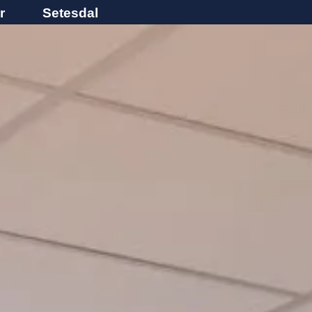
r
Setesdal