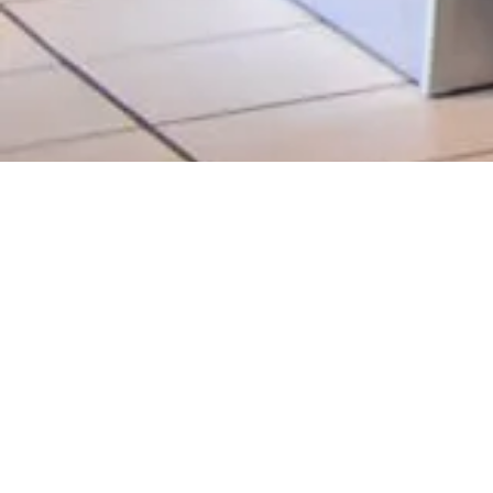
Foto
,
Geir Daasvatn
,
Trond Risdal
,
YX Evje
YX Evje har dek
bilder fra lokale
Av
Geir Daasvatn
-