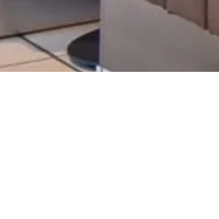
orert med
 fotografer
26. mai 2020