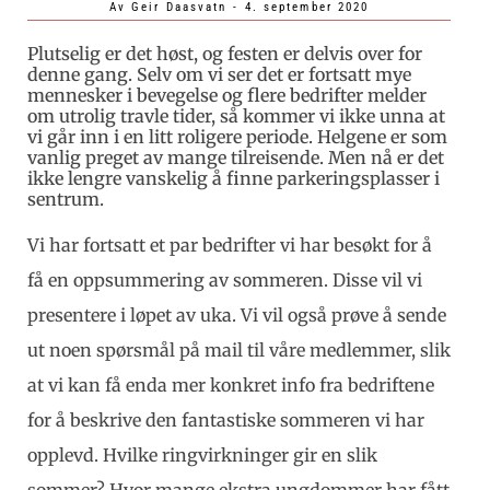
Av
Geir Daasvatn
-
4. september 2020
Plutselig er det høst, og festen er delvis over for
denne gang. Selv om vi ser det er fortsatt mye
mennesker i bevegelse og flere bedrifter melder
om utrolig travle tider, så kommer vi ikke unna at
vi går inn i en litt roligere periode. Helgene er som
vanlig preget av mange tilreisende. Men nå er det
ikke lengre vanskelig å finne parkeringsplasser i
sentrum.
Vi har fortsatt et par bedrifter vi har besøkt for å
få en oppsummering av sommeren. Disse vil vi
presentere i løpet av uka. Vi vil også prøve å sende
ut noen spørsmål på mail til våre medlemmer, slik
at vi kan få enda mer konkret info fra bedriftene
for å beskrive den fantastiske sommeren vi har
opplevd. Hvilke ringvirkninger gir en slik
sommer? Hvor mange ekstra ungdommer har fått