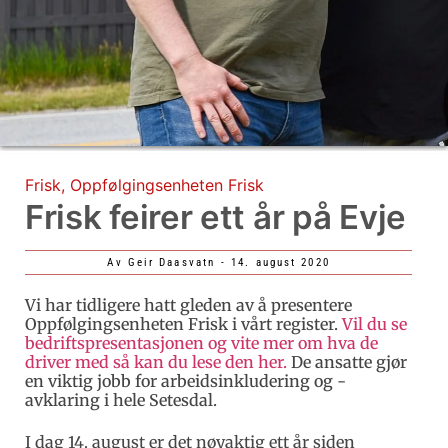
Frisk
,
Oppfølgingsenheten Frisk
Frisk feirer ett år på Evje
Av
Geir Daasvatn
-
14. august 2020
Vi har tidligere hatt gleden av å presentere
Oppfølgingsenheten Frisk i vårt register.
Vil du se
bedriftspresentasjonen og vite mer om hva de
driver med så kan du lese den her.
De ansatte gjør
en viktig jobb for arbeidsinkludering og -
avklaring i hele Setesdal.
I dag 14. august er det nøyaktig ett år siden