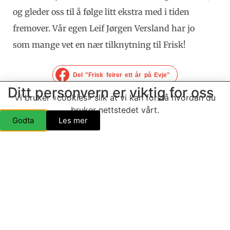
og gleder oss til å følge litt ekstra med i tiden
fremover. Vår egen Leif Jørgen Versland har jo
som mange vet en nær tilknytning til Frisk!
Del "Frisk feirer ett år på Evje"
Ditt personvern er viktig for oss
Vi bruker «cookies» slik at vi kan forstå hvordan du
SIST OPPDATERT 14. AUGUST 2020
11:29
bruker nettstedet vårt.
Godta
Les mer