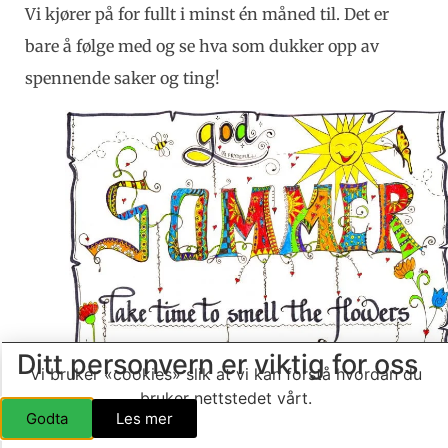
Vi kjører på for fullt i minst én måned til. Det er
bare å følge med og se hva som dukker opp av
spennende saker og ting!
Ditt personvern er viktig for oss
Vi bruker «cookies» slik at vi kan forstå hvordan du
Rita Flottorp sin humørfylte sommerlogo, som vi er
bruker nettstedet vårt.
så heldige å ha fått lov il å bruke gjennom
Godta
Les mer
sommeren.