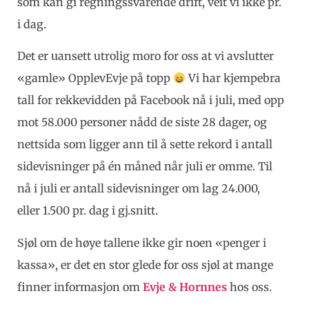
som kan gi regningssvarende drift, veit vi ikke pr.
i dag.
Det er uansett utrolig moro for oss at vi avslutter
«gamle» OpplevEvje på topp
Vi har kjempebra
tall for rekkevidden på Facebook nå i juli, med opp
mot 58.000 personer nådd de siste 28 dager, og
nettsida som ligger ann til å sette rekord i antall
sidevisninger på én måned når juli er omme. Til
nå i juli er antall sidevisninger om lag 24.000,
eller 1.500 pr. dag i gj.snitt.
Sjøl om de høye tallene ikke gir noen «penger i
kassa», er det en stor glede for oss sjøl at mange
finner informasjon om
Evje & Hornnes
hos oss.