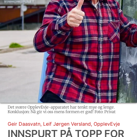
Det svære OpplevEvje-apparatet har tenkt mye og lenge.
Konklusjon: Nå gir vi oss mens formen er god! Foto: Privat
Geir Daasvatn
,
Leif Jørgen Versland
,
OpplevEvje
INNSPURT PÅ TOPP FOR