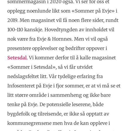
sommermagasin i 2020 også. Vi ser for oss et
opplegg noenlunde likt som «Sommer på Evje» i
2019. Men magasinet vil få noen flere sider, rundt
100-110 kanskje. Hovedtyngden av innholdet vil
nok være fra Evje & Hornnes. Men vi vil også
presentere opplevelser og bedrifter oppover i
Setesdal
. Vi kommer derfor til å kalle magasinet
«Sommer i Setesdal», så vi får utvidet
nedslagsfeltet litt. Vår tydelige erfaring fra
Infosenteret på Evje i fjor sommer, er at vi må se et
litt større område i sammenheng og ikke bare
tenke på Evje. De potensielle leserene, både
bygdefolk og tilreisende, er ikke så opptatt av
kommunegrensene men hva de kan oppleve i