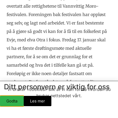
overtatt alle rettighetene til Vannvittig Moro-
festivalen. Foreningen bak festivalen har oppløst
seg selv, og lagt ned arbeidet. Vi er fast bestemte
på å gjøre så godt vi kan for å få til en folkefest på
Evje, med elva Otra i fokus. Fredag 17. januar skal
vi ha et første drøftingsmøte med aktuelle
partnere, for å se om det er grunnlag for et
samarbeid og hva det i tilfelle kan gå ut på.
Foreløpig er ikke noen detaljer fastsatt om
opplegget. Derfor står det også fortsatt et lite
Ditt personvern er viktig for oss
Vi bruker «cookies» slik at vi kan forstå hvordan du
spørsmålstegn i overskriften.
bruker nettstedet vårt.
Godta
Les mer