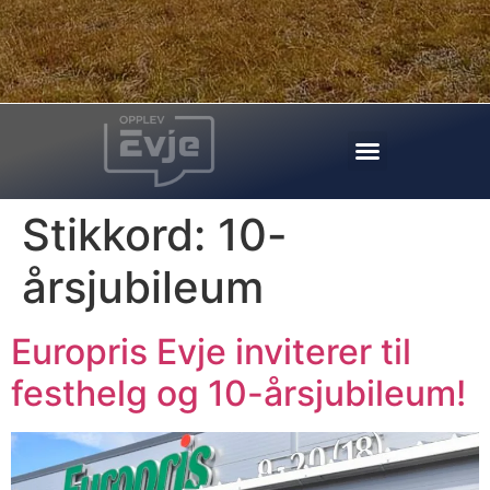
Stikkord:
10-
årsjubileum
Europris Evje inviterer til
festhelg og 10-årsjubileum!