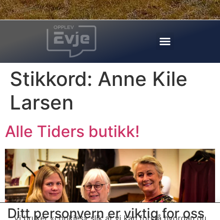
Stikkord:
Anne Kile
Larsen
Alle Tiders butikk!
Ditt personvern er viktig for oss
Vi bruker «cookies» slik at vi kan forstå hvordan du