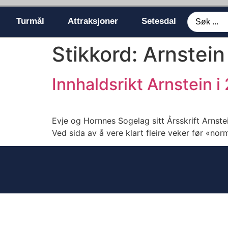
Turmål
Attraksjoner
Setesdal
Stikkord:
Arnstein
Innhaldsrikt Arnstein i
Evje og Hornnes Sogelag sitt Årsskrift Arnstein
Ved sida av å vere klart fleire veker før «norm