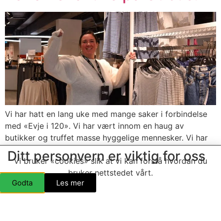
Vi har hatt en lang uke med mange saker i forbindelse
med «Evje i 120». Vi har vært innom en haug av
butikker og truffet masse hyggelige mennesker. Vi har
også hatt en liten svipp innom fru Cubus, nemlig
Ditt personvern er viktig for oss
Vi bruker «cookies» slik at vi kan forstå hvordan du
Veronica Versland, når vi først har vært i gang. De er
bruker nettstedet vårt.
dessverre ikke med på «Evje […]
Godta
Les mer
En trivelig og god
julehandel på Cubus!