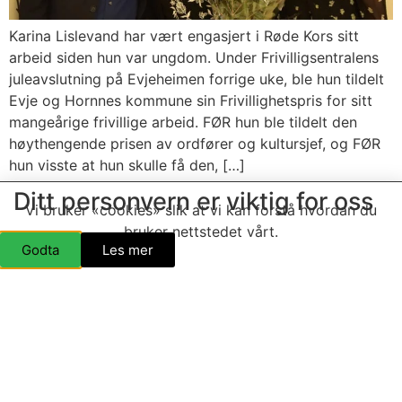
Karina Lislevand har vært engasjert i Røde Kors sitt
arbeid siden hun var ungdom. Under Frivilligsentralens
juleavslutning på Evjeheimen forrige uke, ble hun tildelt
Evje og Hornnes kommune sin Frivillighetspris for sitt
mangeårige frivillige arbeid. FØR hun ble tildelt den
høythengende prisen av ordfører og kultursjef, og FØR
hun visste at hun skulle få den, […]
Ditt personvern er viktig for oss
Takk frå ein
Vi bruker «cookies» slik at vi kan forstå hvordan du
dugnadsarbeidar
bruker nettstedet vårt.
Godta
Les mer