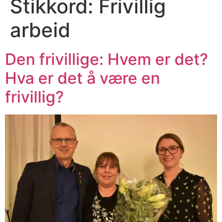
Stikkord:
Frivillig
arbeid
Den frivillige: Hvem er det?
Hva er det å være en
frivillig?