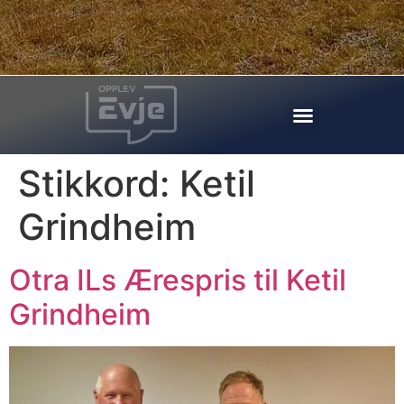
Stikkord:
Ketil
Grindheim
Otra ILs Ærespris til Ketil
Grindheim