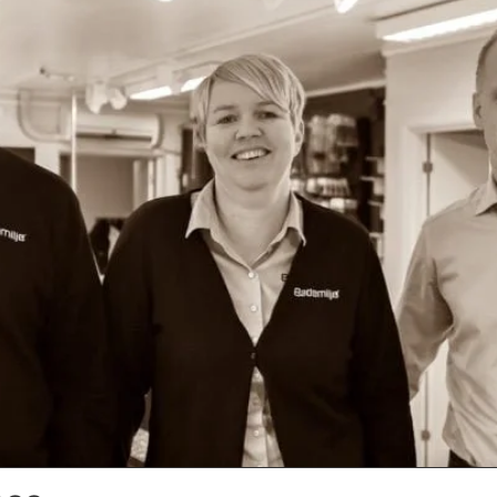
hos Bademiljø Ragnar Aas i Sladdhaugen, like ved riksveg 9