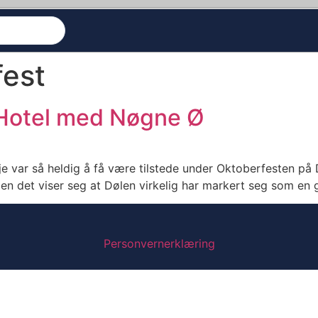
fest
 Hotel med Nøgne Ø
vje var så heldig å få være tilstede under Oktoberfesten på D
 siden det viser seg at Dølen virkelig har markert seg som 
Personvernerklæring