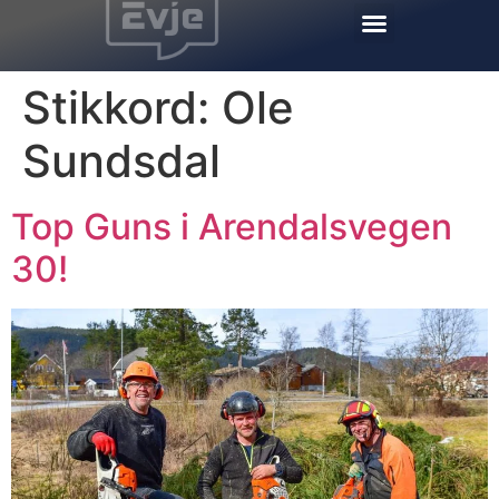
Stikkord:
Ole
Sundsdal
Top Guns i Arendalsvegen
30!