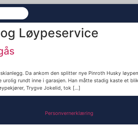
 og Løypeservice
gås
skianlegg. Da ankom den splitter nye Pinroth Husky løype
urolig rundt inne i garasjen. Han måtte stadig kaste et bl
pekjører, Trygve Jokelid, tok […]
Personvernerklæring