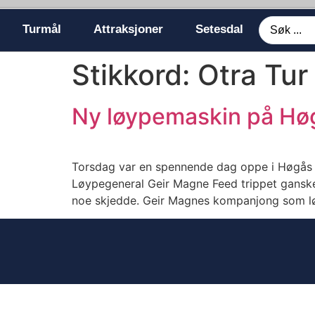
Turmål
Attraksjoner
Setesdal
Stikkord:
Otra Tur
Ny løypemaskin på Hø
Torsdag var en spennende dag oppe i Høgås 
Løypegeneral Geir Magne Feed trippet ganske 
noe skjedde. Geir Magnes kompanjong som løy