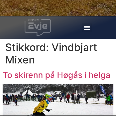
Stikkord:
Vindbjart
Mixen
To skirenn på Høgås i helga