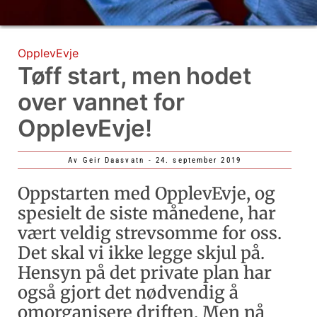
OpplevEvje
Tøff start, men hodet
over vannet for
OpplevEvje!
Av
Geir Daasvatn
-
24. september 2019
Oppstarten med OpplevEvje, og
spesielt de siste månedene, har
vært veldig strevsomme for oss.
Det skal vi ikke legge skjul på.
Hensyn på det private plan har
også gjort det nødvendig å
omorganisere driften. Men nå