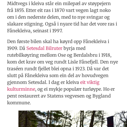
Midtvegs i kleiva står ein milepæl av støypejern
frå 1855. Etter eit ras i 1870 vart vegen lagt noko
om i den nederste delen, med to nye svingar og
slakare stigning. Også i nyare tid har det vore ras i
Fånekleiva, seinast i 1997.
Den første bilen skal ha køyrd opp Fånekleiva i
1909. Då
Setesdal Bilruter
byrja med
rutebilkøyring mellom Ose og Berdalsbru i 1918,
kom det krav om veg rundt Lisle Fånefjell. Den nye
traséen rundt fjellet blei opna i 1923. Då var det
slutt på Fånekleiva som ein del av hovudvegen
gjennom Setesdal. I dag er kleiva
eit viktig
kulturminne
, og ei mykje populær turløype. Ho er
pent restaurert av Statens vegvesen og Bygland
kommune.