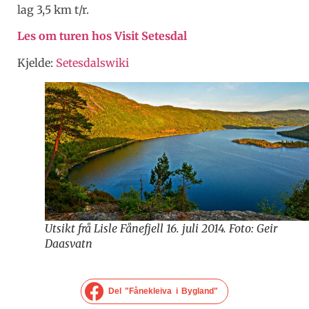
lag 3,5 km t/r.
Les om turen hos Visit Setesdal
Kjelde:
Setesdalswiki
Utsikt frå Lisle Fånefjell 16. juli 2014. Foto: Geir
Daasvatn
Del "Fånekleiva i Bygland"