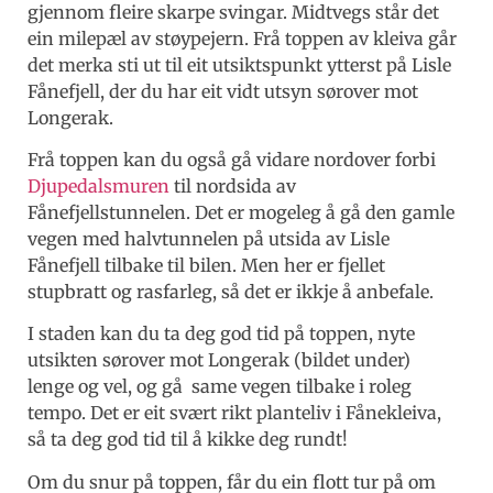
gjennom fleire skarpe svingar. Midtvegs står det
ein milepæl av støypejern. Frå toppen av kleiva går
det merka sti ut til eit utsiktspunkt ytterst på Lisle
Fånefjell, der du har eit vidt utsyn sørover mot
Longerak.
Frå toppen kan du også gå vidare nordover forbi
Djupedalsmuren
til nordsida av
Fånefjellstunnelen. Det er mogeleg å gå den gamle
vegen med halvtunnelen på utsida av Lisle
Fånefjell tilbake til bilen. Men her er fjellet
stupbratt og rasfarleg, så det er ikkje å anbefale.
I staden kan du ta deg god tid på toppen, nyte
utsikten sørover mot Longerak (bildet under)
lenge og vel, og gå same vegen tilbake i roleg
tempo. Det er eit svært rikt planteliv i Fånekleiva,
så ta deg god tid til å kikke deg rundt!
Om du snur på toppen, får du ein flott tur på om