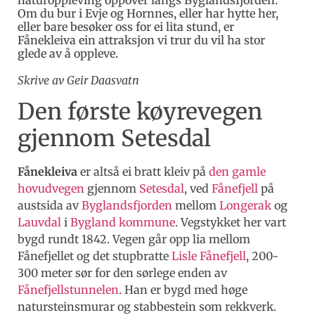
Om du bur i Evje og Hornnes, eller har hytte her,
eller bare besøker oss for ei lita stund, er
Fånekleiva ein attraksjon vi trur du vil ha stor
glede av å oppleve.
Skrive av Geir Daasvatn
Den første køyrevegen
gjennom Setesdal
Fånekleiva
er altså ei bratt kleiv på
den gamle
hovudvegen
gjennom
Setesdal
, ved
Fånefjell
på
austsida av
Byglandsfjorden
mellom
Longerak
og
Lauvdal
i
Bygland kommune
. Vegstykket her vart
bygd rundt 1842. Vegen går opp lia mellom
Fånefjellet og det stupbratte
Lisle Fånefjell
, 200-
300 meter sør for den sørlege enden av
Fånefjellstunnelen
. Han er bygd med høge
natursteinsmurar og stabbestein som rekkverk.