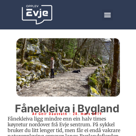
Fånekleiva i Bygland
Historie
,
Turmål
Av
Geir Daasvatn
-
28. mars 2019
Fånekleiva ligg mindre enn ein halv times
køyretur nordover frå Evje sentrum. På sykkel
bruker du litt lenger tid, men får ei endå vakrare
naturoppleving oppover langs Byglandsfjorden.